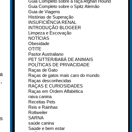
Guia Completo sobre a raça Afghan Hound
Guia Completo sobre o Spitz Alemão
Guia de Viagens
Histórias de Superação
INSUFICIÊNCIA RENAL
INTRODUÇÃO BLOGEER
Limpeza e Escovação
NOTÍCIAS
Obesidade
OTITE
Pastor Australiano
PET SITTER/BABÁ DE ANIMAIS
POLÍTICAS DE PRIVACIDADE
Raças de Gato
a
Raças de gatos mais caro do mundo
Raças desconhecidas
.
RAÇAS E CURIOSIDADES
Raças em Ordem Alfabética
raiva canina
Receitas Pets
Reis e Rainhas
Rottweiler
SARNA
s
saúde canina
Saúde e bem estar