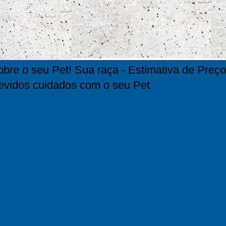
bre o seu Pet! Sua raça - Estimativa de Preço
evidos cuidados com o seu Pet