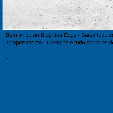
Bem vindo ao Blog dos Dogs - Saiba tudo so
Temperamento - Doenças e tudo sobre os d
.