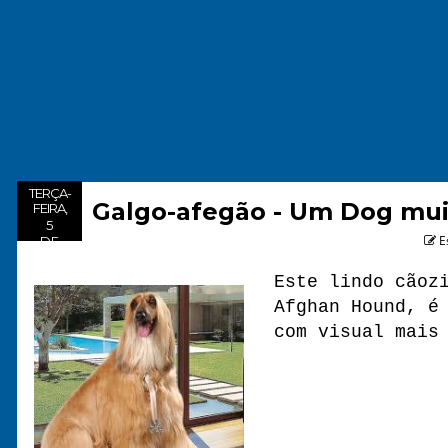
TERÇA-
Galgo-afegão - Um Dog muito
FEIRA,
5
E
DE
Este lindo cãoz
Afghan Hound, é
com visual mais