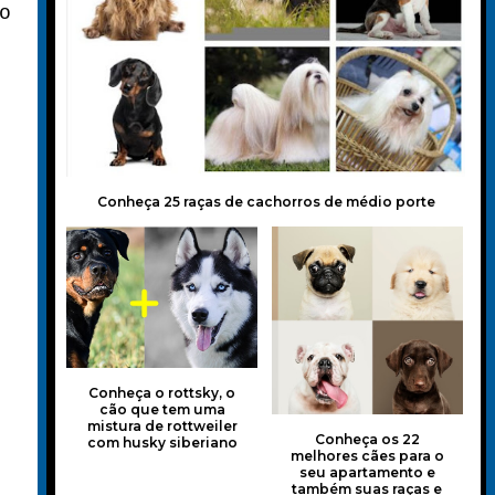
o
Conheça 25 raças de cachorros de médio porte
Conheça o rottsky, o
cão que tem uma
mistura de rottweiler
Conheça os 22
com husky siberiano
melhores cães para o
seu apartamento e
também suas raças e