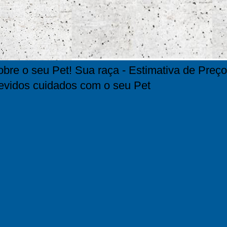
bre o seu Pet! Sua raça - Estimativa de Preço
evidos cuidados com o seu Pet