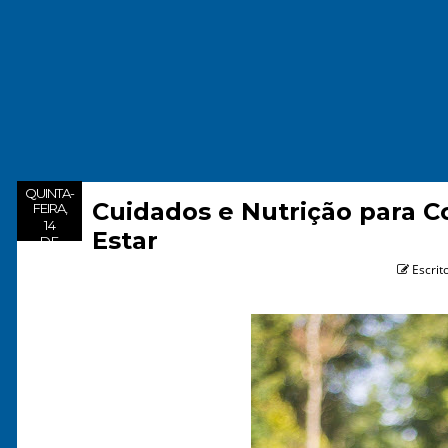
QUINTA-
Cuidados e Nutrição para 
FEIRA,
14
Estar
DE
Escrit