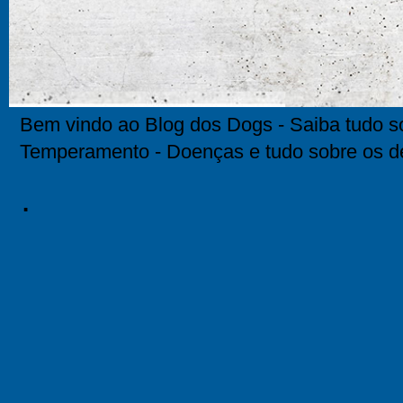
Bem vindo ao Blog dos Dogs - Saiba tudo so
Temperamento - Doenças e tudo sobre os d
.