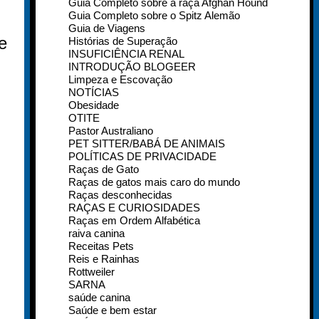
Guia Completo sobre a raça Afghan Hound
Guia Completo sobre o Spitz Alemão
Guia de Viagens
e
Histórias de Superação
INSUFICIÊNCIA RENAL
INTRODUÇÃO BLOGEER
Limpeza e Escovação
NOTÍCIAS
Obesidade
OTITE
Pastor Australiano
PET SITTER/BABÁ DE ANIMAIS
POLÍTICAS DE PRIVACIDADE
Raças de Gato
Raças de gatos mais caro do mundo
Raças desconhecidas
RAÇAS E CURIOSIDADES
Raças em Ordem Alfabética
raiva canina
Receitas Pets
Reis e Rainhas
Rottweiler
SARNA
saúde canina
Saúde e bem estar