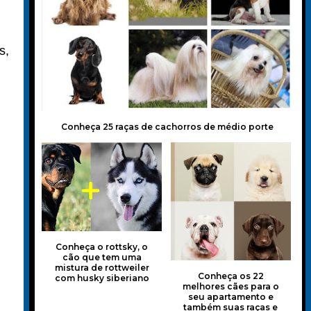
s,
Conheça 25 raças de cachorros de médio porte
Conheça o rottsky, o
cão que tem uma
mistura de rottweiler
Conheça os 22
com husky siberiano
melhores cães para o
seu apartamento e
também suas raças e