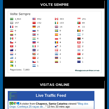
VOLTE SEMPRE
VISITAS ONLINE
Live Traffic Feed
A visitor from
Chapeco, Santa Catarina
viewed "
Blog dos
Dogs: Conheça 25 raças de…
"
13 hrs 33 mins ago