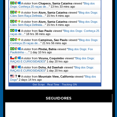
A visitor from
Chapeco, Santa Catarina
viewed "
Blog dos
Dogs: Conheça 25 raças de…
"
13 hrs 33 mins ago
A visitor from
Aiure, Santa Catarina
viewed "
Blog dos Dogs:
Cães Sem Raça Definida…
"
15 hrs 4 mins ago
A visitor from
Aiure, Santa Catarina
viewed "
Blog dos Dogs:
Cães Sem Raça Definida…
"
15 hrs 4 mins ago
A visitor from
Sao Paulo
viewed "
Blog dos Dogs: Conheça 25
raças de…
"
18 hrs 38 mins ago
A visitor from
Campinas, Sao Paulo
viewed "
Blog dos Dogs:
Conheça 25 raças de…
"
21 hrs 56 mins ago
A visitor from
Pindai, Bahia
viewed "
Blog dos Dogs: Fox
Paulistinha -…
"
1 day 10 hrs ago
A visitor from
Vicuna, Coquimbo
viewed "
Blog dos Dogs:
RAÇAS E CURIOSIDADES
"
1 day 20 hrs ago
A visitor from
Doha, Ad Dawhah
viewed "
Blog dos Dogs:
RAÇAS E CURIOSIDADES
"
1 day 20 hrs ago
A visitor from
Mountain View, California
viewed "
Blog dos
Dogs
"
2 days 14 hrs ago
Get Script
Real Time
Tracking ON
SEGUIDORES