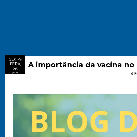
SEXTA-
A importância da vacina no 
FEIRA,
26
E
DE