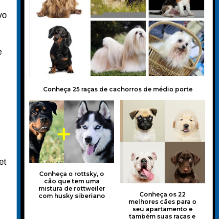
vo
e
Conheça 25 raças de cachorros de médio porte
m
et
Conheça o rottsky, o
cão que tem uma
mistura de rottweiler
Conheça os 22
com husky siberiano
melhores cães para o
seu apartamento e
também suas raças e