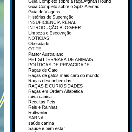
Guia Completo sobre a raça Afghan Hound
Guia Completo sobre o Spitz Alemão
Guia de Viagens
Histórias de Superação
INSUFICIÊNCIA RENAL
INTRODUÇÃO BLOGEER
Limpeza e Escovação
NOTÍCIAS
Obesidade
OTITE
Pastor Australiano
PET SITTER/BABÁ DE ANIMAIS
POLÍTICAS DE PRIVACIDADE
Raças de Gato
Raças de gatos mais caro do mundo
Raças desconhecidas
RAÇAS E CURIOSIDADES
Raças em Ordem Alfabética
raiva canina
Receitas Pets
Reis e Rainhas
Rottweiler
SARNA
saúde canina
Saúde e bem estar