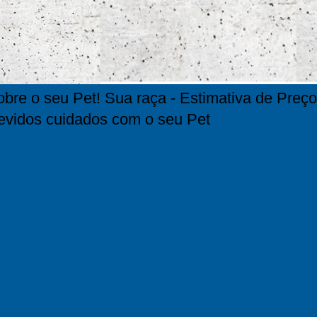
bre o seu Pet! Sua raça - Estimativa de Preço
evidos cuidados com o seu Pet