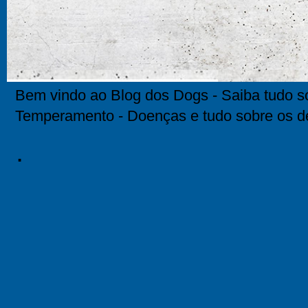
Bem vindo ao Blog dos Dogs - Saiba tudo so
Temperamento - Doenças e tudo sobre os d
.