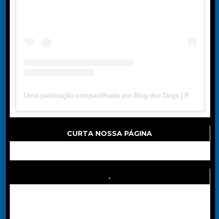
Uma publicação compartilhada por Blog dos Dogs | Portal de Dicas (@blogdosdogs2024)
CURTA NOSSA PÁGINA
.