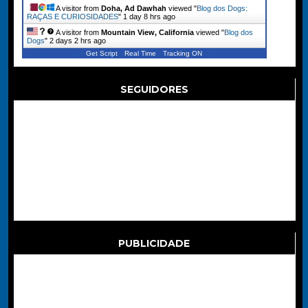
A visitor from
Doha, Ad Dawhah
viewed "
Blog dos Dogs:
RAÇAS E CURIOSIDADES
"
1 day 8 hrs ago
A visitor from
Mountain View, California
viewed "
Blog dos
Dogs
"
2 days 2 hrs ago
Get Script
Real Time
Tracking ON
SEGUIDORES
PUBLICIDADE