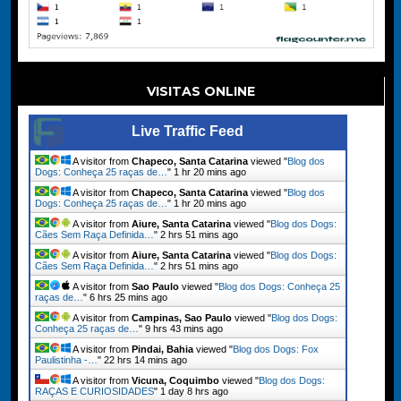
VISITAS ONLINE
Live Traffic Feed
A visitor from
Chapeco, Santa Catarina
viewed "
Blog dos
Dogs: Conheça 25 raças de…
"
1 hr 20 mins ago
A visitor from
Chapeco, Santa Catarina
viewed "
Blog dos
Dogs: Conheça 25 raças de…
"
1 hr 20 mins ago
A visitor from
Aiure, Santa Catarina
viewed "
Blog dos Dogs:
Cães Sem Raça Definida…
"
2 hrs 51 mins ago
A visitor from
Aiure, Santa Catarina
viewed "
Blog dos Dogs:
Cães Sem Raça Definida…
"
2 hrs 51 mins ago
A visitor from
Sao Paulo
viewed "
Blog dos Dogs: Conheça 25
raças de…
"
6 hrs 25 mins ago
A visitor from
Campinas, Sao Paulo
viewed "
Blog dos Dogs:
Conheça 25 raças de…
"
9 hrs 43 mins ago
A visitor from
Pindai, Bahia
viewed "
Blog dos Dogs: Fox
Paulistinha -…
"
22 hrs 14 mins ago
A visitor from
Vicuna, Coquimbo
viewed "
Blog dos Dogs:
RAÇAS E CURIOSIDADES
"
1 day 8 hrs ago