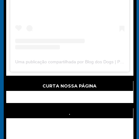
Uma publicação compartilhada por Blog dos Dogs | Portal de Dicas (@blogdosdogs2024)
CURTA NOSSA PÁGINA
.