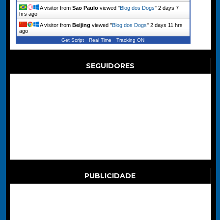
A visitor from
Sao Paulo
viewed "
Blog dos Dogs
"
2 days 7
hrs ago
A visitor from
Beijing
viewed "
Blog dos Dogs
"
2 days 11 hrs
ago
Get Script
Real Time
Tracking ON
SEGUIDORES
PUBLICIDADE