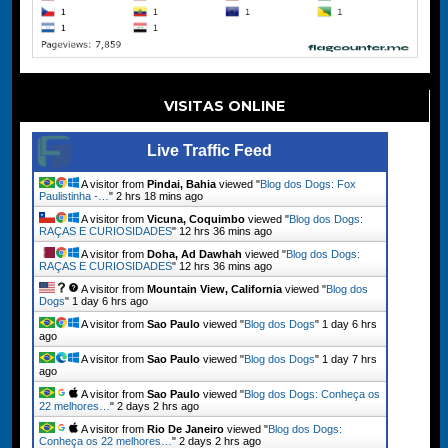
VISITAS ONLINE
Live Traffic Feed
A visitor from
Pindai, Bahia
viewed "
Blog dos Dogs: Fox
Paulistinha -…
"
2 hrs 18 mins ago
A visitor from
Vicuna, Coquimbo
viewed "
Blog dos Dogs:
RAÇAS E CURIOSIDADES
"
12 hrs 36 mins ago
A visitor from
Doha, Ad Dawhah
viewed "
Blog dos Dogs:
RAÇAS E CURIOSIDADES
"
12 hrs 36 mins ago
A visitor from
Mountain View, California
viewed "
Blog dos
Dogs
"
1 day 6 hrs ago
A visitor from
Sao Paulo
viewed "
Blog dos Dogs
"
1 day 6 hrs
ago
A visitor from
Sao Paulo
viewed "
Blog dos Dogs
"
1 day 7 hrs
ago
A visitor from
Sao Paulo
viewed "
Blog dos Dogs: Conheça os
22 melhores…
"
2 days 2 hrs ago
A visitor from
Rio De Janeiro
viewed "
Blog dos Dogs:
Conheça os 22 melhores…
"
2 days 2 hrs ago