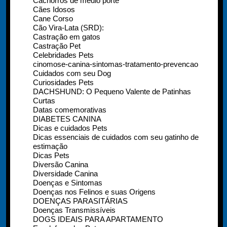
Cachorros de médio porte
Cães Idosos
Cane Corso
Cão Vira-Lata (SRD):
Castração em gatos
Castração Pet
Celebridades Pets
cinomose-canina-sintomas-tratamento-prevencao
Cuidados com seu Dog
Curiosidades Pets
DACHSHUND: O Pequeno Valente de Patinhas
Curtas
Datas comemorativas
DIABETES CANINA
Dicas e cuidados Pets
Dicas essenciais de cuidados com seu gatinho de
estimação
Dicas Pets
Diversão Canina
Diversidade Canina
Doenças e Sintomas
Doenças nos Felinos e suas Origens
DOENÇAS PARASITÁRIAS
Doenças Transmissíveis
DOGS IDEAIS PARA APARTAMENTO