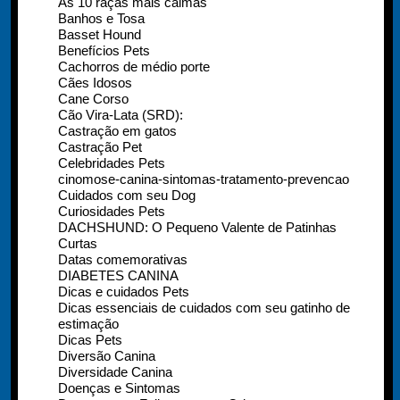
As 10 raças mais calmas
Banhos e Tosa
Basset Hound
Benefícios Pets
Cachorros de médio porte
Cães Idosos
Cane Corso
Cão Vira-Lata (SRD):
Castração em gatos
Castração Pet
Celebridades Pets
cinomose-canina-sintomas-tratamento-prevencao
Cuidados com seu Dog
Curiosidades Pets
DACHSHUND: O Pequeno Valente de Patinhas
Curtas
Datas comemorativas
DIABETES CANINA
Dicas e cuidados Pets
Dicas essenciais de cuidados com seu gatinho de
estimação
Dicas Pets
Diversão Canina
Diversidade Canina
Doenças e Sintomas