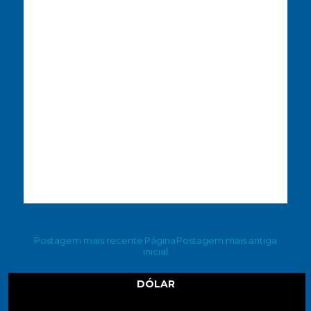
Postagem mais recente
Página
Postagem mais antiga
inicial
DÓLAR
Dólar