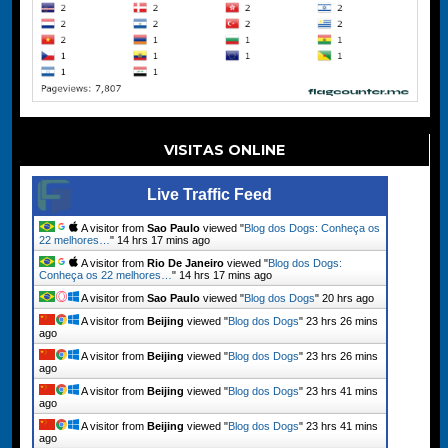
VISITAS ONLINE
Live Traffic Feed
A visitor from
Sao Paulo
viewed "
Blog dos Dogs: Conheça os
22 melhores…
"
14 hrs 17 mins ago
A visitor from
Rio De Janeiro
viewed "
Blog dos Dogs:
Conheça os 22 melhores…
"
14 hrs 17 mins ago
A visitor from
Sao Paulo
viewed "
Blog dos Dogs
"
20 hrs ago
A visitor from
Beijing
viewed "
Blog dos Dogs
"
23 hrs 26 mins
ago
A visitor from
Beijing
viewed "
Blog dos Dogs
"
23 hrs 26 mins
ago
A visitor from
Beijing
viewed "
Blog dos Dogs
"
23 hrs 41 mins
ago
A visitor from
Beijing
viewed "
Blog dos Dogs
"
23 hrs 41 mins
ago