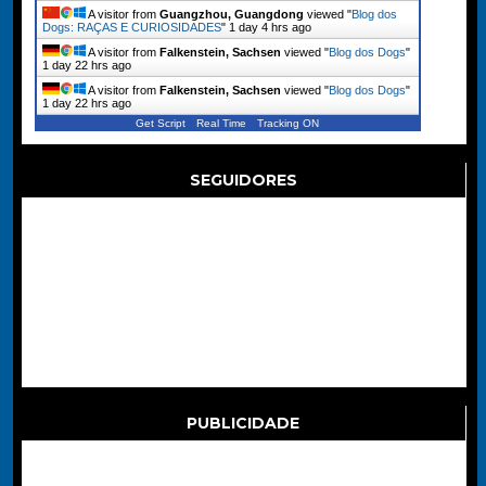
A visitor from
Guangzhou, Guangdong
viewed "
Blog dos
Dogs: RAÇAS E CURIOSIDADES
"
1 day 4 hrs ago
A visitor from
Falkenstein, Sachsen
viewed "
Blog dos Dogs
"
1 day 22 hrs ago
A visitor from
Falkenstein, Sachsen
viewed "
Blog dos Dogs
"
1 day 22 hrs ago
Get Script
Real Time
Tracking ON
SEGUIDORES
PUBLICIDADE