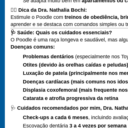
Se adapta muito bem em
apartamentos ou c
👩‍⚕️
Dica da Dra. Nathalia Bochi:
Estimule o Poodle com
treinos de obediência, br
aprender e se destaca com comandos simples ou t
🩺
Saúde: Quais os cuidados essenciais?
O Poodle é uma raça longeva e saudável, mas alg
Doenças comuns:
Problemas dentários
(especialmente nos Toy
Otites (devido às orelhas caídas e peludas
Luxação de patela (principalmente nos me
Doenças cardíacas (mais comuns nos idos
Displasia coxofemoral (mais frequente nos
Catarata e atrofia progressiva da retina
🩺
Cuidados recomendados por mim, Dra. Natha
Check-ups a cada 6 meses
, incluindo avali
Escovação dentária
3 a 4 vezes por semana