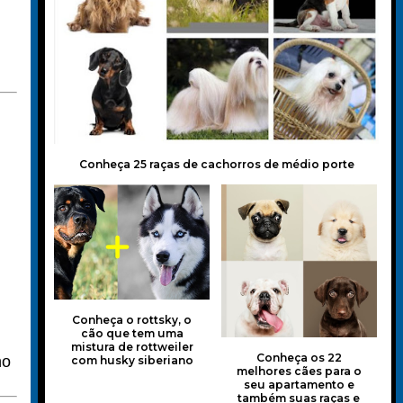
Conheça 25 raças de cachorros de médio porte
Conheça o rottsky, o
cão que tem uma
mistura de rottweiler
Conheça os 22
no
com husky siberiano
melhores cães para o
seu apartamento e
também suas raças e