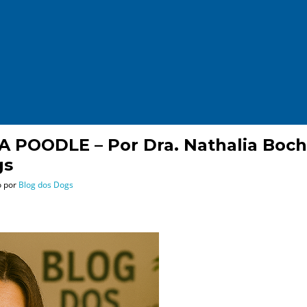
POODLE – Por Dra. Nathalia Bochi
gs
o por
Blog dos Dogs