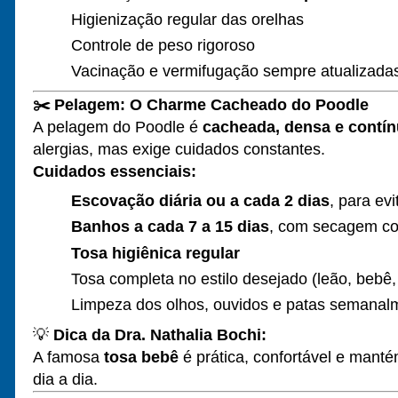
Higienização regular das orelhas
Controle de peso rigoroso
Vacinação e vermifugação sempre atualizada
✂️
Pelagem: O Charme Cacheado do Poodle
A pelagem do Poodle é
cacheada, densa e contín
alergias, mas exige cuidados constantes.
Cuidados essenciais:
Escovação diária ou a cada 2 dias
, para evi
Banhos a cada 7 a 15 dias
, com secagem co
Tosa higiênica regular
Tosa completa no estilo desejado (leão, bebê
Limpeza dos olhos, ouvidos e patas semanal
💡
Dica da Dra. Nathalia Bochi:
A famosa
tosa bebê
é prática, confortável e manté
dia a dia.