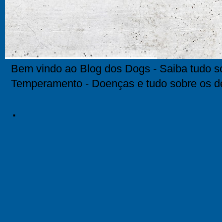
Bem vindo ao Blog dos Dogs - Saiba tudo so
Temperamento - Doenças e tudo sobre os d
.