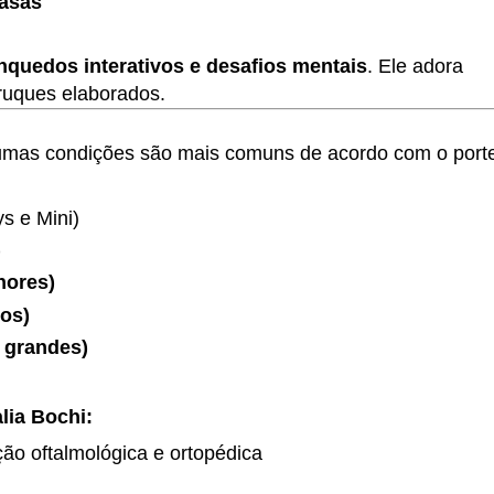
asas
inquedos interativos e desafios mentais
. Ele adora
ruques elaborados.
umas condições são mais comuns de acordo com o port
s e Mini)
)
nores)
os)
 grandes)
lia Bochi:
ação oftalmológica e ortopédica