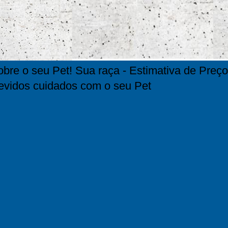
bre o seu Pet! Sua raça - Estimativa de Preço
evidos cuidados com o seu Pet