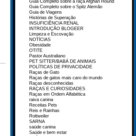
Guia Completo sobre a raça Afghan Hound
Guia Completo sobre o Spitz Alemão
Guia de Viagens
Histórias de Superação
INSUFICIÊNCIA RENAL
INTRODUÇÃO BLOGEER
Limpeza e Escovação
NOTÍCIAS
Obesidade
OTITE
Pastor Australiano
PET SITTER/BABÁ DE ANIMAIS
POLÍTICAS DE PRIVACIDADE
Raças de Gato
Raças de gatos mais caro do mundo
Raças desconhecidas
RAÇAS E CURIOSIDADES
Raças em Ordem Alfabética
raiva canina
Receitas Pets
Reis e Rainhas
Rottweiler
SARNA
saúde canina
Saúde e bem estar