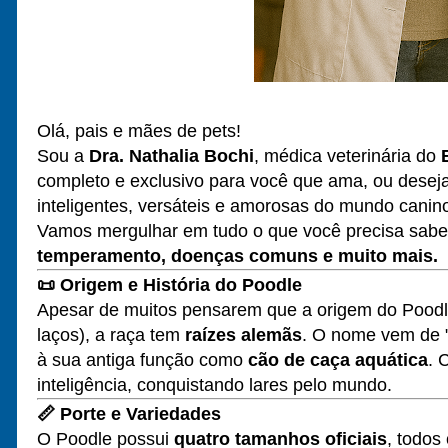
Olá, pais e mães de pets!
Sou a
Dra. Nathalia Bochi
, médica veterinária do
completo e exclusivo para você que ama, ou desej
inteligentes, versáteis e amorosas do mundo canin
Vamos mergulhar em tudo o que você precisa sabe
temperamento, doenças comuns e muito mais.
📜
Origem e História do Poodle
Apesar de muitos pensarem que a origem do Poodle 
laços), a raça tem
raízes alemãs
. O nome vem de "P
à sua antiga função como
cão de caça aquática
. 
inteligência, conquistando lares pelo mundo.
📏
Porte e Variedades
O Poodle possui
quatro tamanhos oficiais
, todos