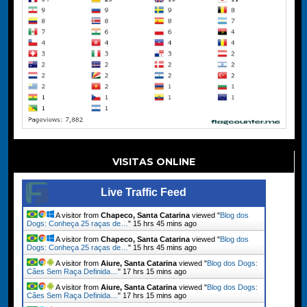
VISITAS ONLINE
Live Traffic Feed
A visitor from
Chapeco, Santa Catarina
viewed "
Blog dos
Dogs: Conheça 25 raças de…
"
15 hrs 45 mins ago
A visitor from
Chapeco, Santa Catarina
viewed "
Blog dos
Dogs: Conheça 25 raças de…
"
15 hrs 45 mins ago
A visitor from
Aiure, Santa Catarina
viewed "
Blog dos Dogs:
Cães Sem Raça Definida…
"
17 hrs 15 mins ago
A visitor from
Aiure, Santa Catarina
viewed "
Blog dos Dogs:
Cães Sem Raça Definida…
"
17 hrs 15 mins ago