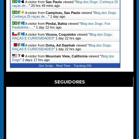
A visitor from
Sao Paulo
viewed "
Blog dos Dogs: Conheça 25
raças de…
"
20 hrs 49 mins ago
A visitor from
Campinas, Sao Paulo
viewed "
Blog dos Dogs:
Conheça 25 raças de…
"
1 day ago
A visitor from
Pindai, Bahia
viewed "
Blog dos Dogs: Fox
Paulistinha -…
"
1 day 12 hrs ago
A visitor from
Vicuna, Coquimbo
viewed "
Blog dos Dogs:
RAÇAS E CURIOSIDADES
"
1 day 22 hrs ago
A visitor from
Doha, Ad Dawhah
viewed "
Blog dos Dogs:
RAÇAS E CURIOSIDADES
"
1 day 22 hrs ago
A visitor from
Mountain View, California
viewed "
Blog dos
Dogs
"
2 days 17 hrs ago
Get Script
Real Time
Tracking ON
SEGUIDORES