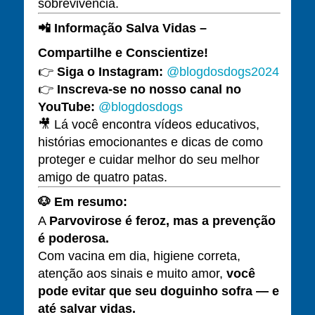
sobrevivência.
📲
Informação Salva Vidas –
Compartilhe e Conscientize!
👉
Siga o Instagram:
@blogdosdogs2024
👉
Inscreva-se no nosso canal no
YouTube:
@blogdosdogs
🎥 Lá você encontra vídeos educativos,
histórias emocionantes e dicas de como
proteger e cuidar melhor do seu melhor
amigo de quatro patas.
🐶 Em resumo:
A
Parvovirose é feroz, mas a prevenção
é poderosa.
Com vacina em dia, higiene correta,
atenção aos sinais e muito amor,
você
pode evitar que seu doguinho sofra — e
até salvar vidas.